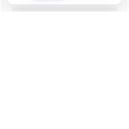
TIME
21:00
COST
15.00€
LOCATION
El Ejido Auditorium
CATEGORY