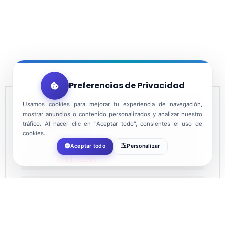
Preferencias de Privacidad
Usamos cookies para mejorar tu experiencia de navegación,
FECHA
mostrar anuncios o contenido personalizados y analizar nuestro
tráfico. Al hacer clic en "Aceptar todo", consientes el uso de
cookies.
Jul 11 2022
Aceptar todo
Personalizar
¡Caducado!
HORA
22:00