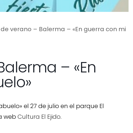
 de verano – Balerma – «En guerra con mi
Balerma – «En
uelo»
buelo» el 27 de julio en el parque El
la web
Cultura El Ejido
.