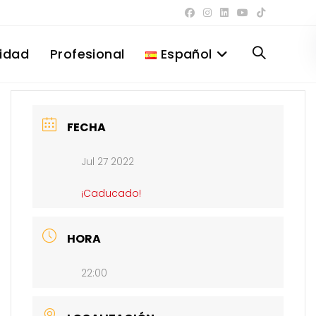
lidad
Profesional
Español
Alternar
búsqueda
FECHA
Jul 27 2022
de
¡Caducado!
la
HORA
22:00
web