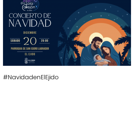
#NavidadenElEjido