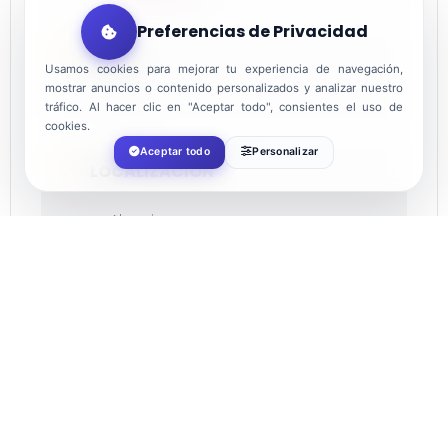
Preferencias de Privacidad
HORA
Usamos cookies para mejorar tu experiencia de navegación,
mostrar anuncios o contenido personalizados y analizar nuestro
22:30
tráfico. Al hacer clic en "Aceptar todo", consientes el uso de
cookies.
Aceptar todo
Personalizar
LOCALIZACIÓN
Almerimar
El Ejido, Almería
CATEGORÍA
Música