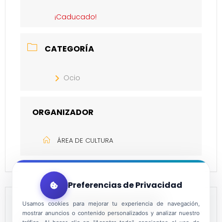
¡Caducado!
CATEGORÍA
Ocio
ORGANIZADOR
ÁREA DE CULTURA
Preferencias de Privacidad
PROGRAMACIÓN HORARIA
Usamos cookies para mejorar tu experiencia de navegación,
mostrar anuncios o contenido personalizados y analizar nuestro