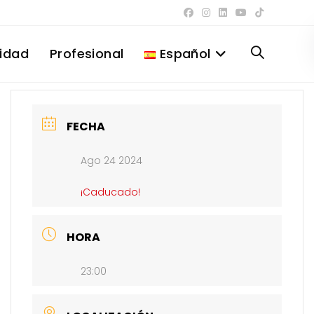
lidad
Profesional
Español
Alternar
búsqueda
FECHA
Ago 24 2024
de
¡Caducado!
la
HORA
23:00
web