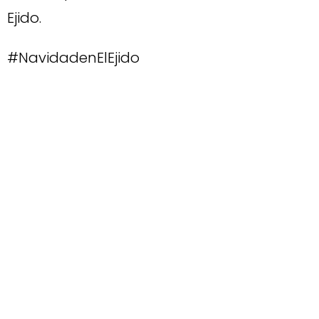
Ejido.
#NavidadenElEjido