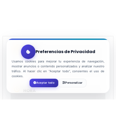
FECHA
Preferencias de Privacidad
Usamos cookies para mejorar tu experiencia de navegación,
Dic 03 2022
mostrar anuncios o contenido personalizados y analizar nuestro
tráfico. Al hacer clic en "Aceptar todo", consientes el uso de
¡Caducado!
cookies.
Aceptar todo
Personalizar
HORA
20:00