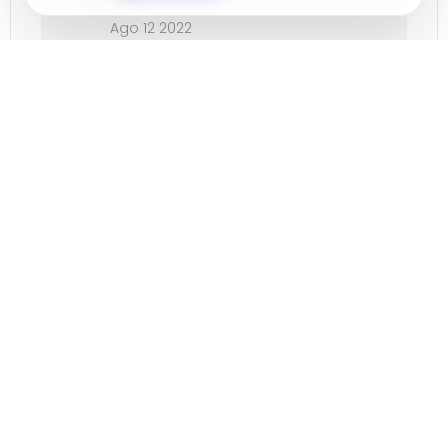
Ago 12 2022
¡Caducado!
HORA
18:00
LOCALIZACIÓN
Balerma
El Ejido, Almería
ORGANIZADOR