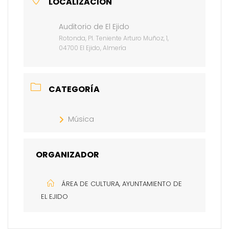
LOCALIZACIÓN
Auditorio de El Ejido
Rotonda, Pl. Teniente Arturo Muñoz, 1,
04700 El Ejido, Almería
CATEGORÍA
Música
ORGANIZADOR
ÁREA DE CULTURA, AYUNTAMIENTO DE
EL EJIDO