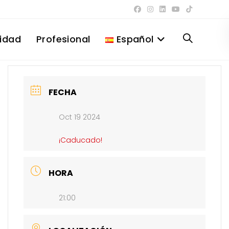
lidad
Profesional
Español
Alternar
búsqueda
FECHA
Oct 19 2024
de
¡Caducado!
la
HORA
21:00
web