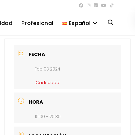
lidad
Profesional
Español
Alternar
búsqueda
FECHA
Feb 03 2024
de
¡Caducado!
la
HORA
10:00 - 20:30
web