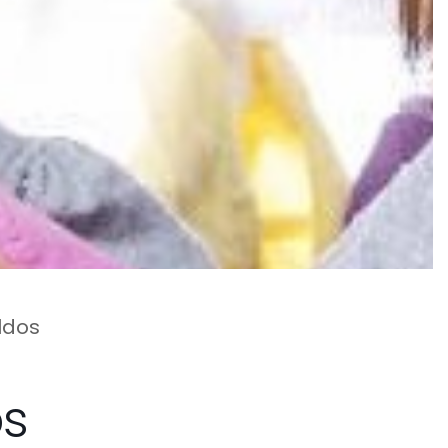
ldos
os