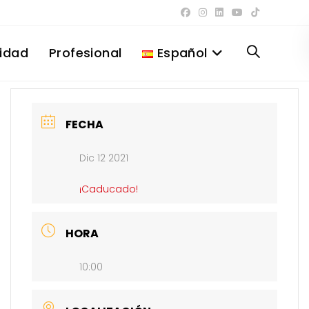
lidad
Profesional
Español
Alternar
búsqueda
FECHA
Dic 12 2021
de
¡Caducado!
la
HORA
10:00
web