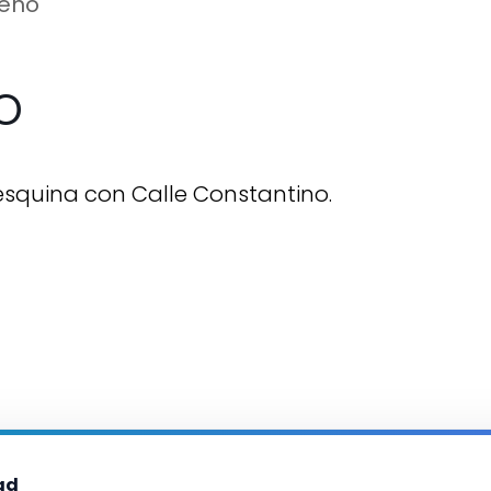
eño
o
esquina con Calle Constantino.
ad