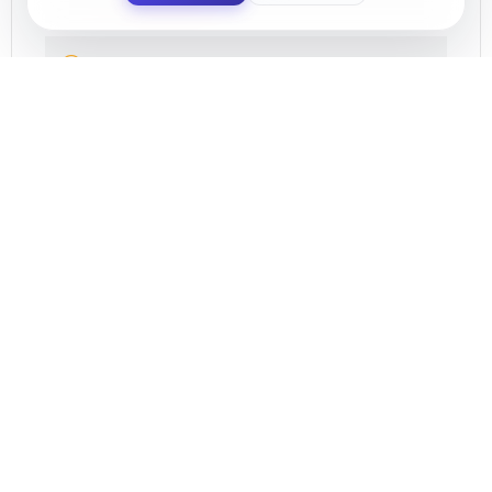
HORA
17:30
LOCALIZACIÓN
Plaza Mayor de El Ejido
04700 El Ejido, Almería
CATEGORÍA
Ocio