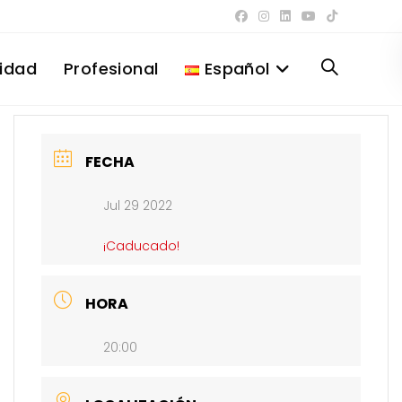
lidad
Profesional
Español
Alternar
búsqueda
FECHA
Jul 29 2022
de
¡Caducado!
la
HORA
20:00
web