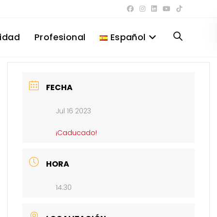
lidad
Profesional
Español
Alternar
búsqueda
FECHA
Jul 16 2023
de
¡Caducado!
la
HORA
14:30
web