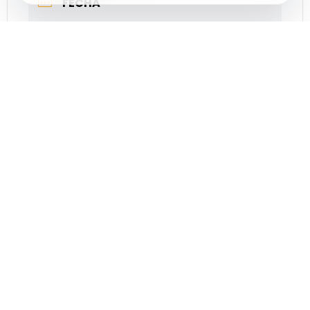
FECHA
Jul 18 2024
¡Caducado!
HORA
22:00
LOCALIZACIÓN
Almerimar
El Ejido, Almería
CATEGORÍA