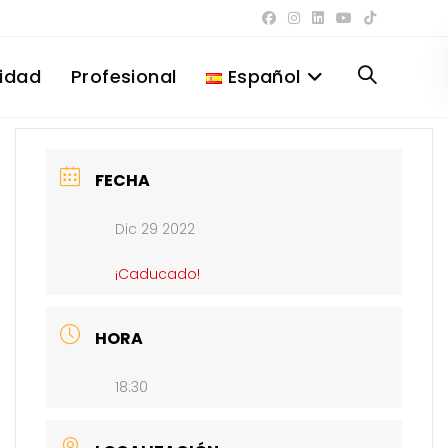
lidad
Profesional
Español
Alternar
búsqueda
FECHA
Dic 29 2022
de
¡Caducado!
la
HORA
18:30
web