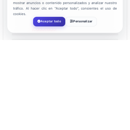
FECHA
mostrar anuncios o contenido personalizados y analizar nuestro
tráfico. Al hacer clic en "Aceptar todo", consientes el uso de
cookies.
Jul 22 - 23 2023
Aceptar todo
Personalizar
¡Caducado!
HORA
09:00
LOCALIZACIÓN
Almerimar
El Ejido, Almería
CATEGORÍA