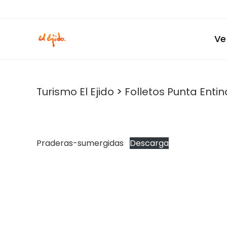
Ir
al
contenido
Ve
Turismo El Ejido
>
Folletos Punta Enti
Praderas-sumergidas
Descarga