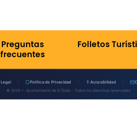
Preguntas
Folletos Turíst
frecuentes
 Legal
Política de Privacidad
Accesibilidad
|
|
|
© 2026 — Ayuntamiento de El Ejido - Todos los derechos reservados