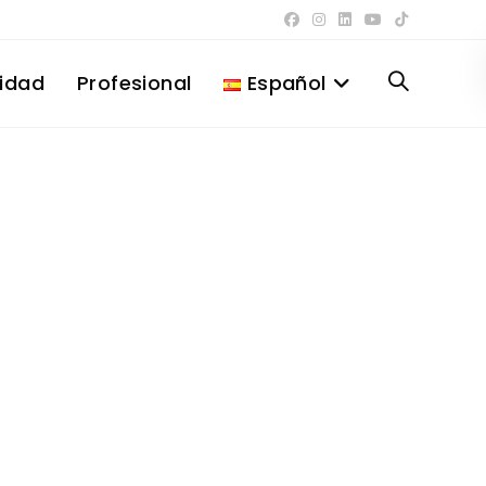
lidad
Profesional
Español
Alternar
búsqueda
de
la
web