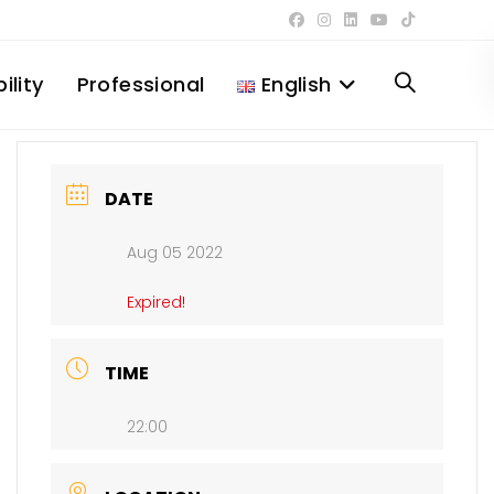
ility
Professional
English
Toggle
website
DATE
Aug 05 2022
search
Expired!
TIME
22:00