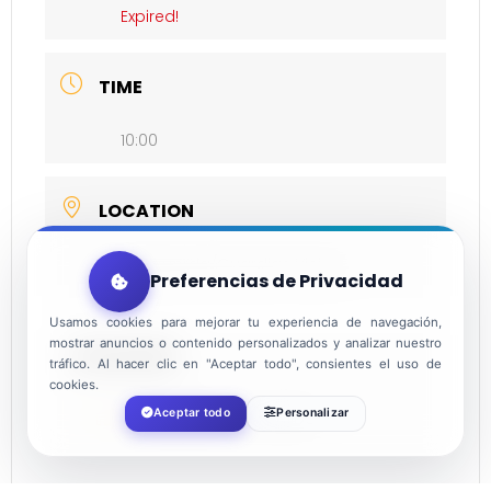
Expired!
TIME
10:00
LOCATION
Matagorda/Guardias Viejas
Preferencias de Privacidad
Usamos cookies para mejorar tu experiencia de navegación,
mostrar anuncios o contenido personalizados y analizar nuestro
ORGANIZER
tráfico. Al hacer clic en "Aceptar todo", consientes el uso de
cookies.
Aceptar todo
Personalizar
AYUNTAMIENTO DE EL EJIDO