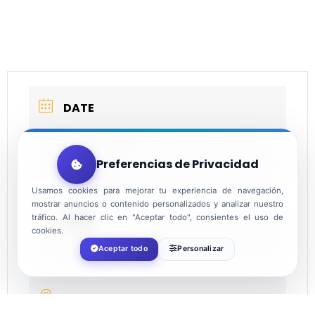
DATE
Jan 04 2022
Preferencias de Privacidad
Expired!
Usamos cookies para mejorar tu experiencia de navegación,
mostrar anuncios o contenido personalizados y analizar nuestro
TIME
tráfico. Al hacer clic en "Aceptar todo", consientes el uso de
cookies.
Aceptar todo
Personalizar
17:00
LOCATION