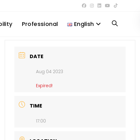
ility
Professional
English
Toggle
website
DATE
Aug 04 2023
search
Expired!
TIME
17:00