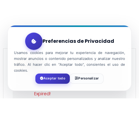
Preferencias de Privacidad
Usamos cookies para mejorar tu experiencia de navegación,
mostrar anuncios o contenido personalizados y analizar nuestro
DATE
tráfico. Al hacer clic en "Aceptar todo", consientes el uso de
cookies.
Aceptar todo
Personalizar
Dec 06 2021
Expired!
TIME
12:00