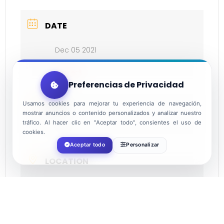
DATE
Dec 05 2021
Expired!
Preferencias de Privacidad
TIME
Usamos cookies para mejorar tu experiencia de navegación,
mostrar anuncios o contenido personalizados y analizar nuestro
tráfico. Al hacer clic en "Aceptar todo", consientes el uso de
12:00
cookies.
Aceptar todo
Personalizar
LOCATION
Plaza Mayor de El Ejido