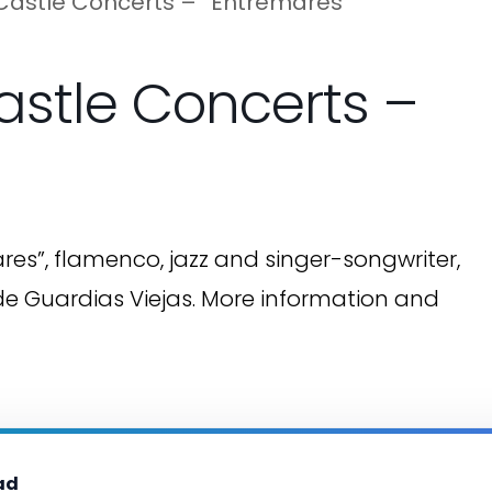
Castle Concerts – “Entremares”
astle Concerts –
es”, flamenco, jazz and singer-songwriter,
 de Guardias Viejas. More information and
ad