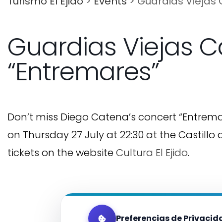
Turismo El Ejido
>
Events
>
Guardias Viejas 
Guardias Viejas C
“Entremares”
Don’t miss Diego Catena’s concert “Entremar
on Thursday 27 July at 22:30 at the Castillo
tickets on the website
Cultura El Ejido
.
Preferencias de Privacid