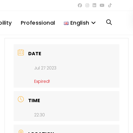
ility
Professional
English
Toggle
website
DATE
Jul 27 2023
search
Expired!
TIME
22:30