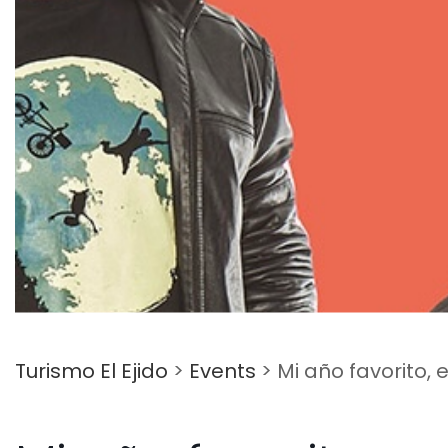
Turismo El Ejido
>
Events
>
Mi año favorito, 