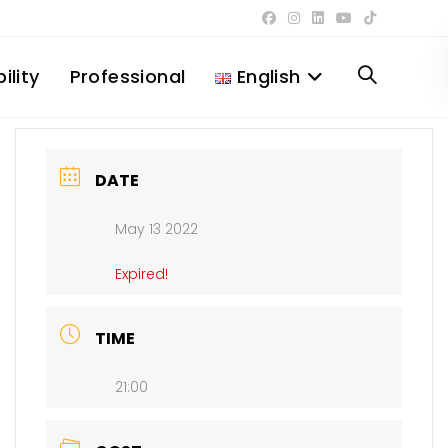
ility
Professional
English
Toggle
website
DATE
May 13 2022
search
Expired!
TIME
21:00