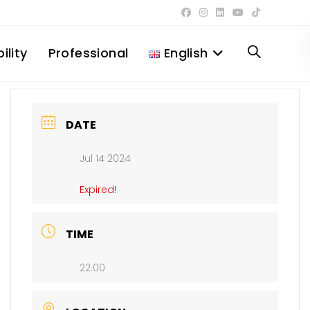
ility
Professional
English
Toggle
website
DATE
Jul 14 2024
search
Expired!
TIME
22:00