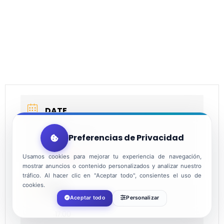
DATE
Dec 22 2021
Preferencias de Privacidad
Expired!
Usamos cookies para mejorar tu experiencia de navegación,
mostrar anuncios o contenido personalizados y analizar nuestro
tráfico. Al hacer clic en "Aceptar todo", consientes el uso de
cookies.
TIME
Aceptar todo
Personalizar
17:00