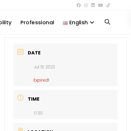
ility
Professional
English
Toggle
website
DATE
Jul 15 2023
search
Expired!
TIME
17:30