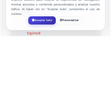
mostrar anuncios o contenido personalizados y analizar nuestro
DATE
tráfico. Al hacer clic en "Aceptar todo", consientes el uso de
cookies.
Aceptar todo
Personalizar
Aug 03 2022
Expired!
TIME
22:00
LOCATION
Almerimar
CATEGORY