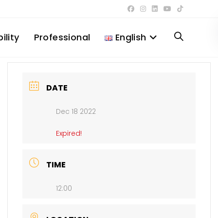
ility
Professional
English
Toggle
website
DATE
Dec 18 2022
search
Expired!
TIME
12:00