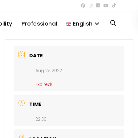
ility
Professional
English
Toggle
website
DATE
Aug 25 2022
search
Expired!
TIME
22:30