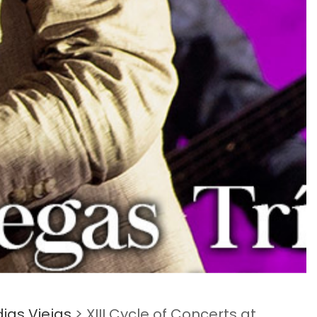
dias Viejas
>
XIII Cycle of Concerts at