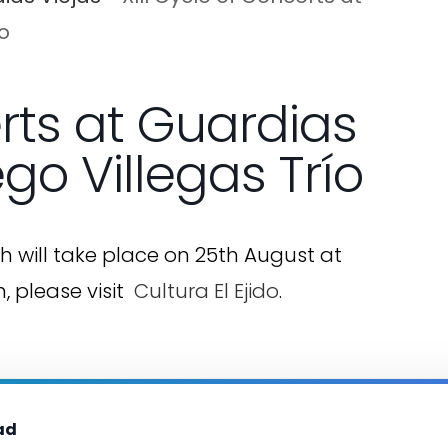
o
erts at Guardias
go Villegas Trío
ch will take place on 25th August at
, please visit
Cultura El Ejido
.
ad