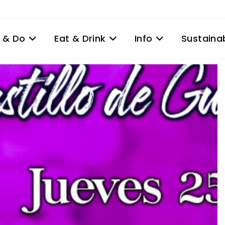
 & Do
Eat & Drink
Info
Sustainab