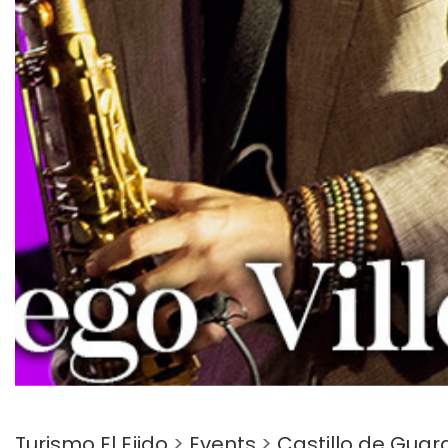
Turismo El Ejido
>
Events
>
Castillo de Guar