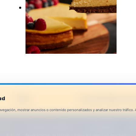
Recipes
FAQ
Tourist Broch
ad
egación, mostrar anuncios o contenido personalizados y analizar nuestro tráfico. Al
 Legal
Política de Privacidad
Accesibilidad
|
|
|
© 2026 — Ayuntamiento de El Ejido - Todos los derechos reservados