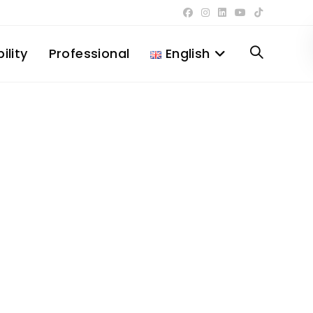
ility
Professional
English
Toggle
website
search