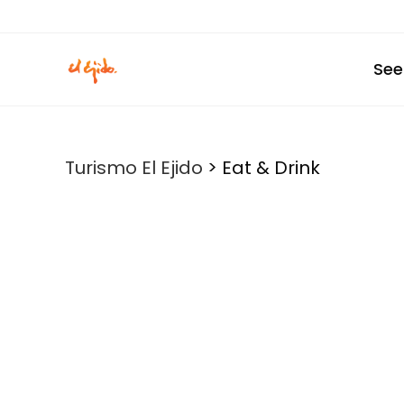
Skip
to
content
See
Turismo El Ejido
>
Eat & Drink