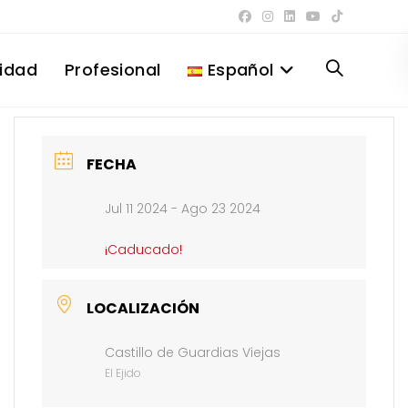
lidad
Profesional
Español
Alternar
búsqueda
FECHA
Jul 11 2024
- Ago 23 2024
de
¡Caducado!
la
LOCALIZACIÓN
Castillo de Guardias Viejas
web
El Ejido