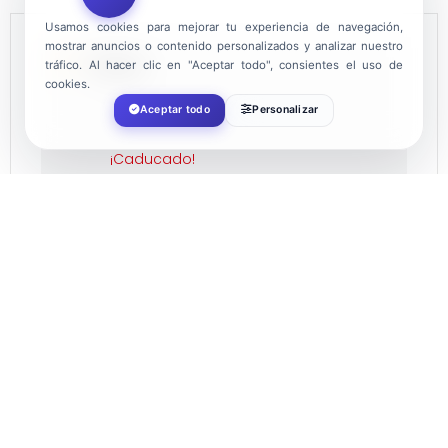
Usamos cookies para mejorar tu experiencia de navegación,
mostrar anuncios o contenido personalizados y analizar nuestro
FECHA
tráfico. Al hacer clic en "Aceptar todo", consientes el uso de
cookies.
Aceptar todo
Personalizar
Jul 15 - 17 2022
¡Caducado!
HORA
20:00
LOCALIZACIÓN
Almerimar
El Ejido, Almería