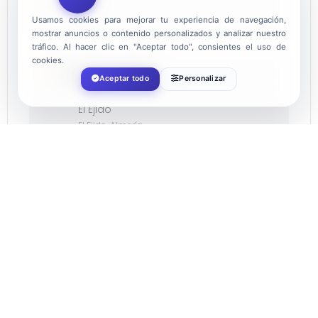
Usamos cookies para mejorar tu experiencia de navegación,
12:00
mostrar anuncios o contenido personalizados y analizar nuestro
tráfico. Al hacer clic en "Aceptar todo", consientes el uso de
cookies.
LOCALIZACIÓN
Aceptar todo
Personalizar
El Ejido
El Ejido, Almería
CATEGORÍA
Ocio
ORGANIZADOR
AYUNTAMIENTO DE EL EJIDO