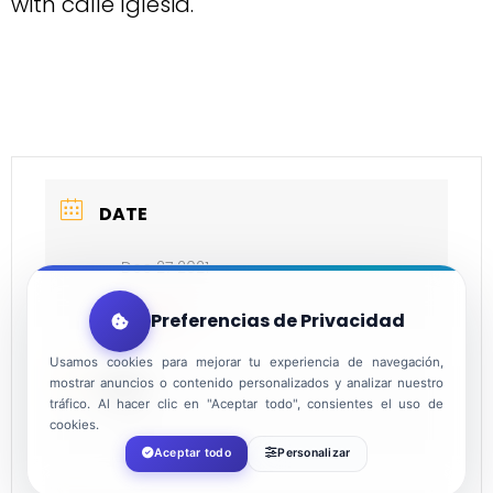
with calle Iglesia.
DATE
Dec 27 2021
Expired!
Preferencias de Privacidad
Usamos cookies para mejorar tu experiencia de navegación,
mostrar anuncios o contenido personalizados y analizar nuestro
TIME
tráfico. Al hacer clic en "Aceptar todo", consientes el uso de
cookies.
12:00
Aceptar todo
Personalizar