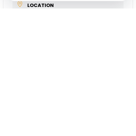
LOCATION
El Ejido
ORGANIZER
AYUNTAMIENTO DE EL EJIDO
SHARE THIS EVENT