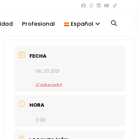
lidad
Profesional
Español
Alternar
búsqueda
FECHA
Dic 20 2021
de
¡Caducado!
la
HORA
17:00
web