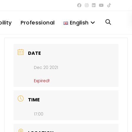
ility
Professional
English
Toggle
website
DATE
Dec 20 2021
search
Expired!
TIME
17:00