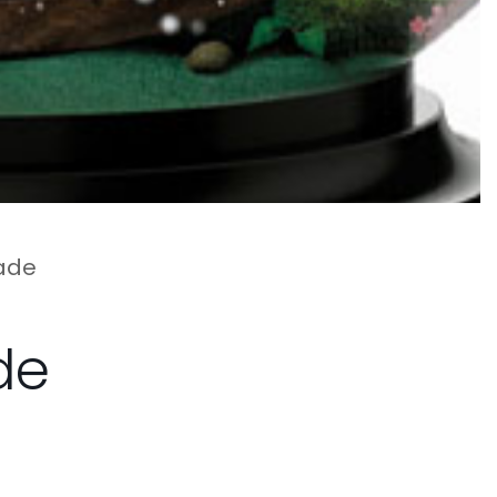
ade
de