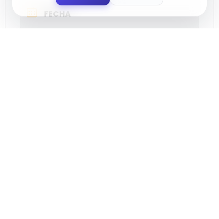
FECHA
Jul 30 2023
¡Caducado!
LOCALIZACIÓN
Almerimar
El Ejido, Almería
CATEGORÍA
Música