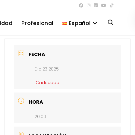
lidad
Profesional
Español
Alternar
búsqueda
FECHA
Dic 23 2025
de
¡Caducado!
la
HORA
20:00
web