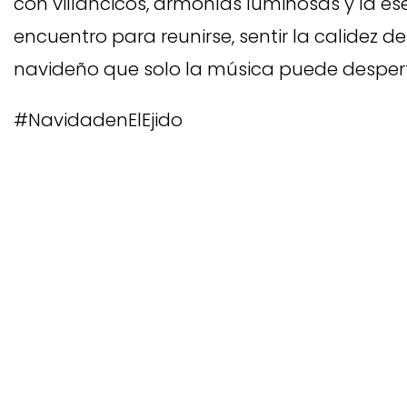
con villancicos, armonías luminosas y la e
encuentro para reunirse, sentir la calidez de
navideño que solo la música puede despert
#NavidadenElEjido