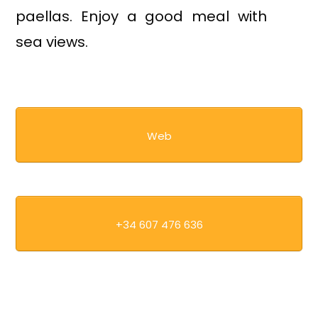
paellas. Enjoy a good meal with
sea views.
Web
+34 607 476 636