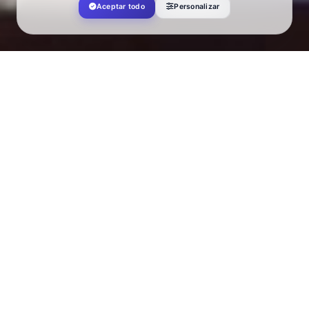
Aceptar todo
Personalizar
Turismo El Ejido
>
Accommodation
>
Dream Sea
Apartamentos Turísticos Dream
Sea
Avenida Almerimar, 276, Bloque 11, 04711,
Almerimar
Dream Sea tourist apartments are