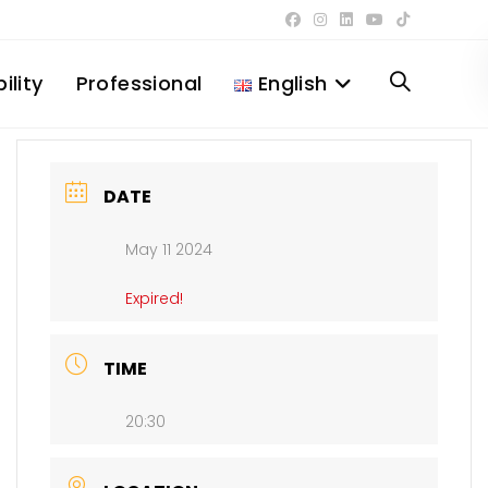
ility
Professional
English
Toggle
website
DATE
May 11 2024
search
Expired!
TIME
20:30