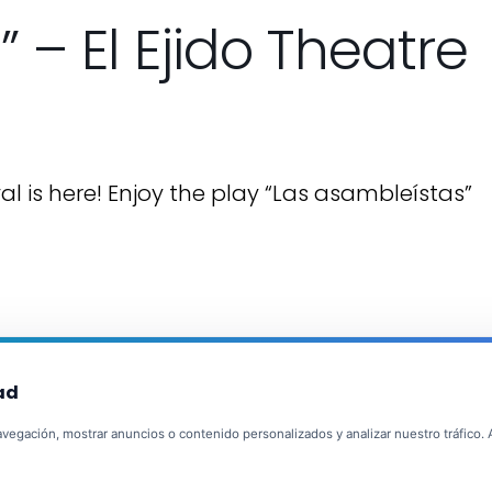
 – El Ejido Theatre
val is here! Enjoy the play “Las asambleístas”
ad
egación, mostrar anuncios o contenido personalizados y analizar nuestro tráfico. Al